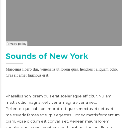
Sounds of New York
Maecenas libero dui, venenatis ut lorem quis, hendrerit aliquam odio.
Cras sit amet faucibus erat.
Phasellus non lorem quis erat scelerisque efficitur. Nullam
mattis odio magna, vel viverra magna viverra nec.
Pellentesque habitant morbi tristique senectus et netus et
malesuada fames ac turpis egestas. Donec mattis fermentum
diam, vitae dictum est convallis et. Aenean mauris lorem,
sodales eget condimentum nec, faucibus vitae est. Fusce