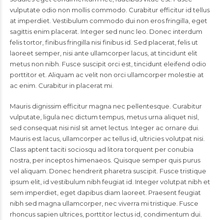
vulputate odio non mollis commodo. Curabitur efficitur id tellus
at imperdiet. Vestibulum commodo dui non eros fringilla, eget
sagittis enim placerat. Integer sed nunc leo. Donec interdum
felis tortor, finibus fringilla nisi finibus id. Sed placerat, felis ut
laoreet semper, nisi ante ullamcorper lacus, at tincidunt elit
metus non nibh. Fusce suscipit orci est, tincidunt eleifend odio
porttitor et. Aliquam ac velit non orci ullamcorper molestie at
ac enim. Curabitur in placerat mi.
Mauris dignissim efficitur magna nec pellentesque. Curabitur
vulputate, ligula nec dictum tempus, metus urna aliquet nisl,
sed consequat nisi nisl sit amet lectus. Integer ac ornare dui.
Mauris est lacus, ullamcorper ac tellus id, ultricies volutpat nisi.
Class aptent taciti sociosqu ad litora torquent per conubia
nostra, per inceptos himenaeos. Quisque semper quis purus
vel aliquam. Donec hendrerit pharetra suscipit. Fusce tristique
ipsum elit, id vestibulum nibh feugiat id. Integer volutpat nibh et
sem imperdiet, eget dapibus diam laoreet. Praesent feugiat
nibh sed magna ullamcorper, nec viverra mi tristique. Fusce
rhoncus sapien ultrices, porttitor lectus id, condimentum dui.